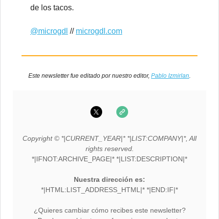
de los tacos.
@microgdl
//
microgdl.com
Este newsletter fue editado por nuestro editor,
Pablo Izmirlan
.
Copyright © *|CURRENT_YEAR|* *|LIST:COMPANY|*, All
rights reserved.
*|IFNOT:ARCHIVE_PAGE|* *|LIST:DESCRIPTION|*
Nuestra dirección es:
*|HTML:LIST_ADDRESS_HTML|* *|END:IF|*
¿Quieres cambiar cómo recibes este newsletter?