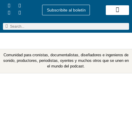
Subscribite al boletín
Quienes Somos
Comunidad para cronistas, documentalistas, diseñadores e ingenieros de
sonido, productores, periodistas, oyentes y muchos otros que se unen en
el mundo del podcast.
Etiqueta: andy fechtenholz