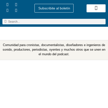
Subscribite al boletín
Quienes Somos
Comunidad para cronistas, documentalistas, diseñadores e ingenieros de
sonido, productores, periodistas, oyentes y muchos otros que se unen en
el mundo del podcast.
Etiqueta: EncuestaPod