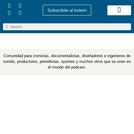
Subscribite al boletín
Quienes Somos
Comunidad para cronistas, documentalistas, diseñadores e ingenieros de
sonido, productores, periodistas, oyentes y muchos otros que se unen en
el mundo del podcast.
Etiqueta: estado de sitio