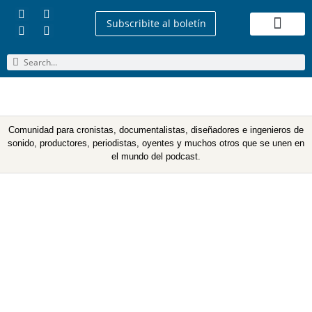
Subscribite al boletín
Quienes Somos
Comunidad para cronistas, documentalistas, diseñadores e ingenieros de
sonido, productores, periodistas, oyentes y muchos otros que se unen en
el mundo del podcast.
Etiqueta: florencia flores
iborra