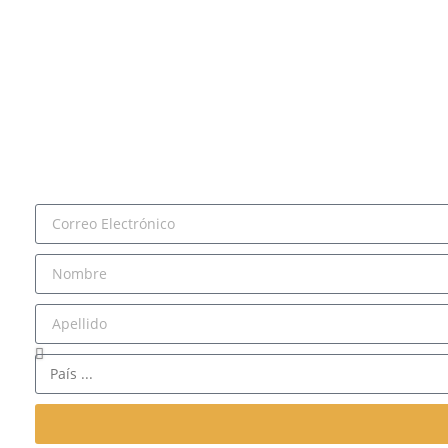
Una edición cada dos semanas, escrita por podcas
podcaster@s destacados, episodios de podcasts favori