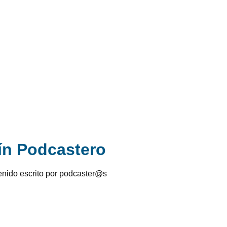
tín Podcastero
enido escrito por podcaster@s