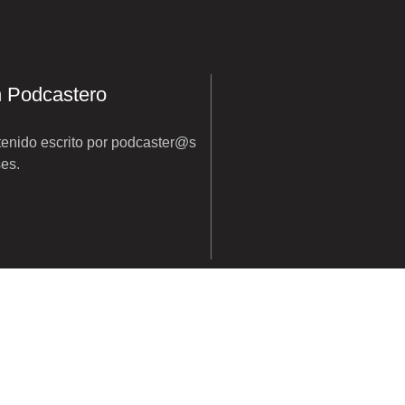
n Podcastero
enido escrito por podcaster@s
ses.