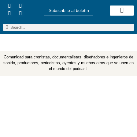
Subscribite al boletín
Quienes Somos
Comunidad para cronistas, documentalistas, diseñadores e ingenieros de
sonido, productores, periodistas, oyentes y muchos otros que se unen en
el mundo del podcast.
Etiqueta: argentores