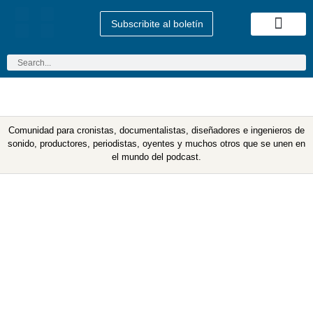
Subscribite al boletín
Quienes Somos
Comunidad para cronistas, documentalistas, diseñadores e ingenieros de
sonido, productores, periodistas, oyentes y muchos otros que se unen en
el mundo del podcast.
Etiqueta: consejos