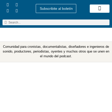
Subscribite al boletín
Quienes Somos
Comunidad para cronistas, documentalistas, diseñadores e ingenieros de
sonido, productores, periodistas, oyentes y muchos otros que se unen en
el mundo del podcast.
Etiqueta: El Comercio
Violeta