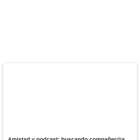
Etiqueta: equipo
Amistad y podcast: buscando compañer@s