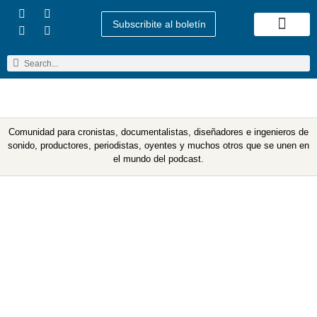
Subscribite al boletín
Quienes Somos
Comunidad para cronistas, documentalistas, diseñadores e ingenieros de
sonido, productores, periodistas, oyentes y muchos otros que se unen en
el mundo del podcast.
Amistad y podcast:
buscando compañer@s