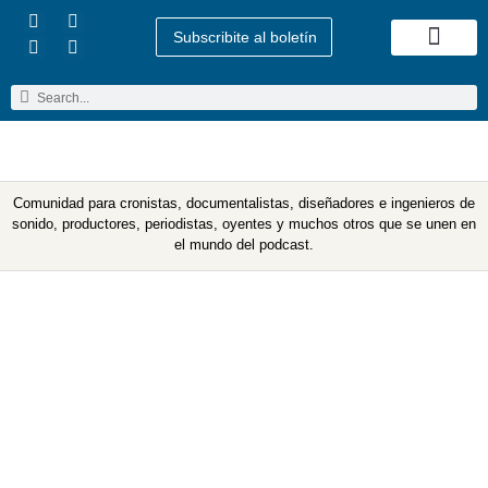
Subscribite al boletín
Quienes Somos
Comunidad para cronistas, documentalistas, diseñadores e ingenieros de
sonido, productores, periodistas, oyentes y muchos otros que se unen en
el mundo del podcast.
Etiqueta: Festivales de
podcasts