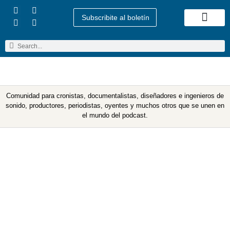
Subscribite al boletín
Quienes Somos
Comunidad para cronistas, documentalistas, diseñadores e ingenieros de
sonido, productores, periodistas, oyentes y muchos otros que se unen en
el mundo del podcast.
Etiqueta: furor podcast