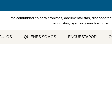
Esta comunidad es para cronistas, documentalistas, diseñadores 
periodistas, oyentes y muchos otros 
ÍCULOS
QUIENES SOMOS
ENCUESTAPOD
C
ueta: jésica cristobal