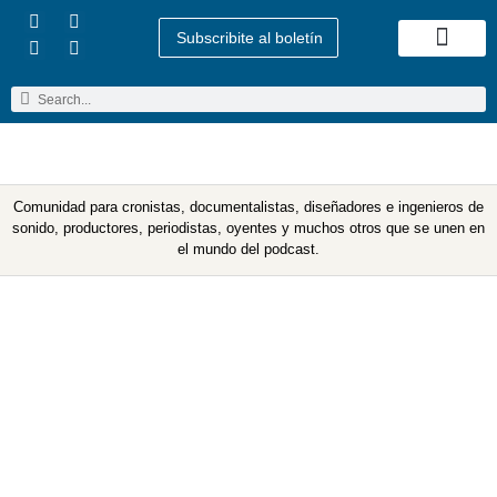
Subscribite al boletín
Quienes Somos
Comunidad para cronistas, documentalistas, diseñadores e ingenieros de
sonido, productores, periodistas, oyentes y muchos otros que se unen en
el mundo del podcast.
Etiqueta: Latino Heritage
Month