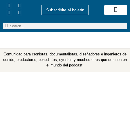
Subscribite al boletín
Quienes Somos
Comunidad para cronistas, documentalistas, diseñadores e ingenieros de
sonido, productores, periodistas, oyentes y muchos otros que se unen en
el mundo del podcast.
Etiqueta: latinx