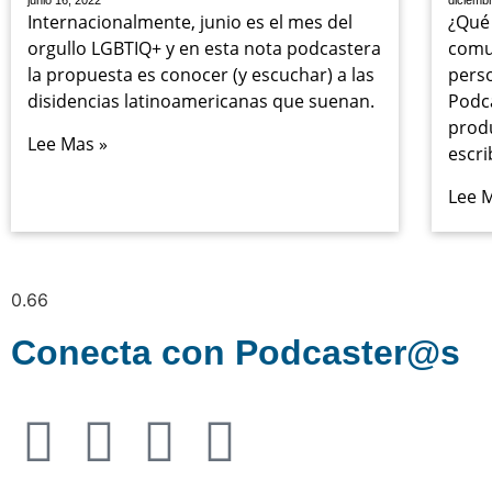
junio 16, 2022
diciemb
Internacionalmente, junio es el mes del
¿Qué
orgullo LGBTIQ+ y en esta nota podcastera
comu
la propuesta es conocer (y escuchar) a las
pers
disidencias latinoamericanas que suenan.
Podca
prod
Lee Mas »
escri
Lee 
Conecta con Podcaster@s