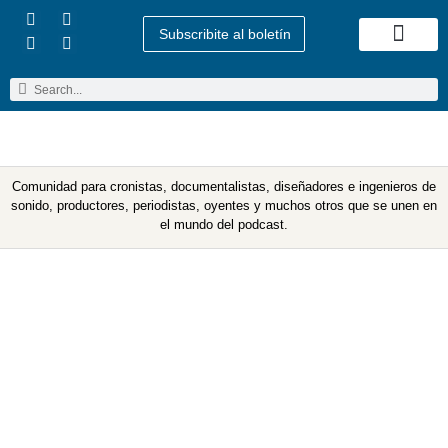
Subscribite al boletín
Quienes Somos
Comunidad para cronistas, documentalistas, diseñadores e ingenieros de
sonido, productores, periodistas, oyentes y muchos otros que se unen en
el mundo del podcast.
Etiqueta: librería de
música