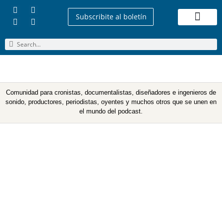
Subscribite al boletín
Quienes Somos
Comunidad para cronistas, documentalistas, diseñadores e ingenieros de
sonido, productores, periodistas, oyentes y muchos otros que se unen en
el mundo del podcast.
Etiqueta: Tensión