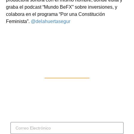
graba el podcast “Mundo BeFX” sobre inversiones, y
colabora en el programa “Por una Constitución
Feminista”.
@delahuertasegur
Subscribete a Nuestro
Boletín Podcastero
Una edición, cada dos semanas, escrita por
podcaster@s en distintos países, variado en términos
de temas.