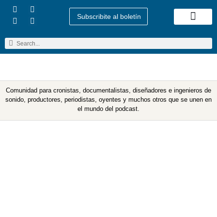
Subscribite al boletín
Quienes Somos
Comunidad para cronistas, documentalistas, diseñadores e ingenieros de
sonido, productores, periodistas, oyentes y muchos otros que se unen en
el mundo del podcast.
5 maneras de monetizar tu
podcast