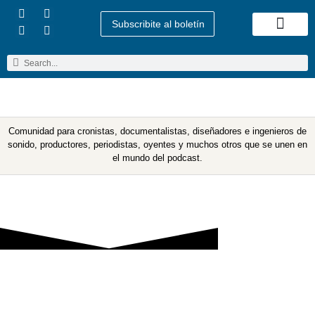
Subscribite al boletín
Quienes Somos
Comunidad para cronistas, documentalistas, diseñadores e ingenieros de
sonido, productores, periodistas, oyentes y muchos otros que se unen en
el mundo del podcast.
Creando Una Productora
de Podcast, los Retos y