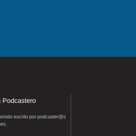
n Podcastero
enido escrito por podcaster@s
ses.