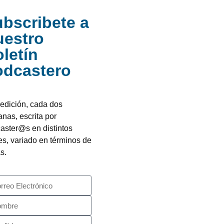
bscribete a
uestro
letín
odcastero
edición, cada dos
nas, escrita por
aster@s en distintos
es, variado en términos de
s.