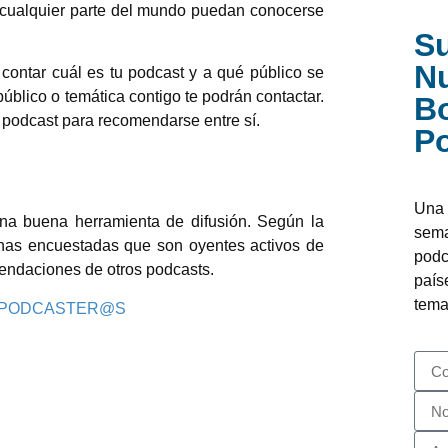
cualquier parte del mundo puedan conocerse
Su
N
 contar cuál es tu podcast y a qué público se
úblico o temática contigo te podrán contactar.
Bo
 podcast para recomendarse entre sí.
P
Una 
a buena herramienta de difusión. Según la
sema
onas encuestadas que son oyentes activos de
podc
mendaciones de otros podcasts.
país
tema
 PODCASTER@S