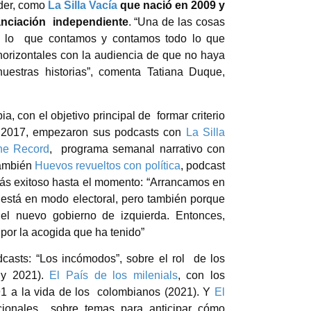
oder, como
La Silla Vacía
que nació en 2009 y
nanciación
independiente
. “Una de las cosas
do lo que contamos y contamos todo lo que
orizontales con la audiencia de que no haya
uestras historias”, comenta Tatiana Duque,
, con el objetivo principal de formar criterio
e 2017, empezaron sus podcasts con
La Silla
he Record
,
programa semanal narrativo con
también
Huevos revueltos
con política
,
podcast
ás exitoso hasta el momento: “Arrancamos en
 está en modo electoral, pero también porque
el nuevo gobierno de izquierda. Entonces,
por la acogida que ha tenido”
casts: “
Los incómodos
”, sobre el rol
de los
 y 2021).
El País de los milenials
, con los
91 a la vida de los
colombianos (2021). Y
El
acionales
sobre temas para anticipar cómo