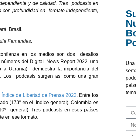
ndependiente y de calidad. Tres podcasts en
 con profundidad en formato independiente,
Su
N
rá, Brasil.
Bo
P
ila Fernandes.
a confianza en los medios son dos desafíos
s números del Digital News Report 2022, una
Una 
ia a Ucrania) demuestra la importancia del
sema
do. Los podcasts surgen así como una gran
podc
país
tema
u
Índice de Libertad de Prensa
2022
. Entre los
ado (173º en el
índice general), Colombia es
110º general). Tres podcasts en esos países
te en ese formato.