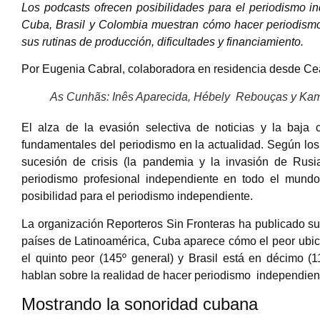
Los podcasts ofrecen posibilidades para el periodismo i
Cuba, Brasil y Colombia muestran cómo hacer periodismo
sus rutinas de producción, dificultades y financiamiento.
Por Eugenia Cabral, colaboradora en residencia desde Cea
As Cunhãs: Inês Aparecida, Hébely Rebouças y Kam
El alza de la evasión selectiva de noticias y la baj
fundamentales del periodismo en la actualidad. Según lo
sucesión de crisis (la pandemia y la invasión de Rus
periodismo profesional independiente en todo el mun
posibilidad para el periodismo independiente.
La organización Reporteros Sin Fronteras ha publicado s
países de Latinoamérica, Cuba aparece cómo el peor ubic
el quinto peor (145º general) y Brasil está en décimo (
hablan sobre la realidad de hacer periodismo independien
Mostrando la sonoridad cubana