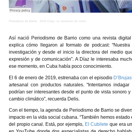
Periodismo de Barrio
·
SOS Cuba: un momento de unión
Así nació Periodismo de Barrio como una revista digital 
explica cómo llegaron al formato de podcast: “Nuestra
investigación y desde el inicio la directora del medio 
expresión y de comunicación”. A Díaz le interesaba much
ese momento, en Cuba había poco conocimiento.
El 6 de enero de 2019, estrenaba con el episodio
D’Brujas
artesanal con productos naturales. “Intentamos indaga
podrían ser interesantes desde el punto de vista sonoro 
cambio climático”, recuerda Delis.
Con el tiempo, la agenda de Periodismo de Barrio se diver
impacto en la vida social cubana. “También hemos estado
del propio canal. Está, por ejemplo,
El Cubilete
que era u
en YouTube donde dos especialistas de derecho hablaban