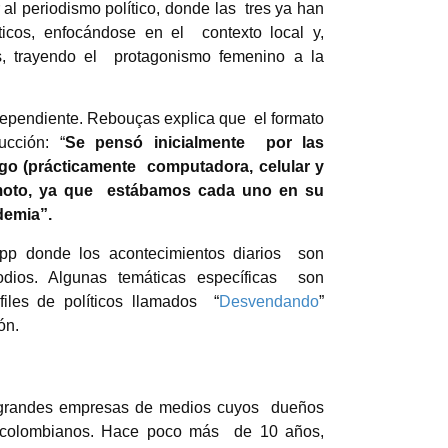
 al
periodismo político, donde las tres ya han
ticos, enfocándose en el contexto local y,
es, trayendo el protagonismo femenino a la
independiente. Rebouças explica que el formato
ucción: “
Se pensó inicialmente por las
lgo (prácticamente computadora, celular y
remoto, ya que estábamos cada uno en su
ndemia”.
pp donde los acontecimientos diarios son
ios. Algunas temáticas específicas son
iles de políticos llamados “
Desvendando
”
ón.
ae grandes empresas de medios cuyos dueños
os colombianos. Hace poco más de 10 años,