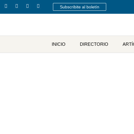
Subscribite al boletín
INICIO
DIRECTORIO
ART
Podcasts: libertad y oport