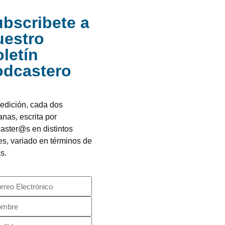
bscribete a
uestro
letín
odcastero
edición, cada dos
nas, escrita por
aster@s en distintos
es, variado en términos de
s.