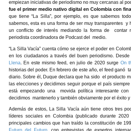
empiezan iniciativas de periodismo no muy cercanas al p
fue el primer medio nativo digital en Colombia con fi
que tiene “La Silla”, por ejemplo, es que sabemos to
sabemos, esta es una forma de ser muy transparentes y h
un conflicto de interés mediando la forma de contar n
periodista coordinadora de Podcast del medio.
“La Silla Vacía” cuenta cómo se ejerce el poder en Colombia
en los ciudadanos a través del buen periodismo. Desd
Llena
. En este mismo feed, en julio de 2020 surge
On t
historias del poder. En febrero de este año, el feed ganó 
diario. Sobre él, Duque declara que ha sido
el producto m
las elecciones y decidimos seguir porque el país siempre
está empezando una movida política interesante con 
decidimos mantenerlo y también obviamente por el éxito y 
Además de estos, La Silla Vacía aún tiene otros tres pod
líderes sociales en Colombia (publicado durante 2020
principales cambios que han traído la constitución de 19
Futuro del Futuro
, con entrevistas de expertos intern