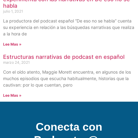
habla
julio 1, 2021
La productora del podcast español “De eso no se habla” cuenta
su experiencia en relación a las búsquedas narrativas que realiza
a la hora de
Lee Mas »
Estructuras narrativas de podcast en español
marzo 24, 2021
Con el oído atento, Maggie Morett encuentra, en algunos de los
muchos episodios que escucha habitualmente, historias que la
cautivan: por lo que cuentan, pero
Lee Mas »
Conecta con