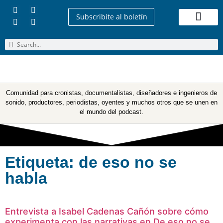
Subscribite al boletín
Quienes Somos
Comunidad para cronistas, documentalistas, diseñadores e ingenieros de
sonido, productores, periodistas, oyentes y muchos otros que se unen en
el mundo del podcast.
Etiqueta: de eso no se
habla
Entrevista a Isabel Cadenas Cañón sobre cómo
experimenta con las narrativas en De eso no se