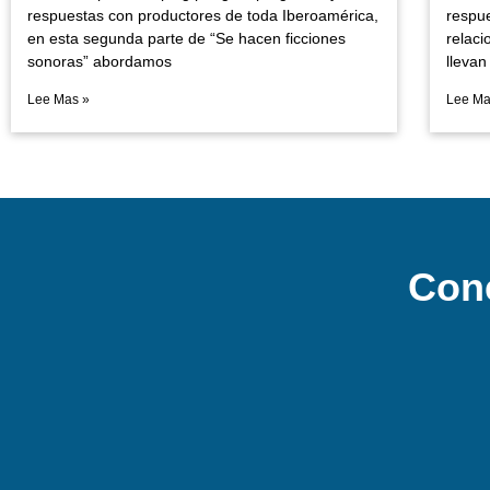
respuestas con productores de toda Iberoamérica,
respu
en esta segunda parte de “Se hacen ficciones
relac
sonoras” abordamos
llevan
Lee Mas »
Lee Ma
Con