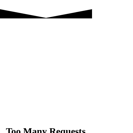
De podcast a la TV:
sobre la adaptación en
la era de la
convergencia digital