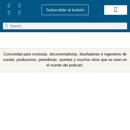
Subscribite al boletín
Quienes Somos
Comunidad para cronistas, documentalistas, diseñadores e ingenieros de
sonido, productores, periodistas, oyentes y muchos otros que se unen en
el mundo del podcast.
Encuesta Pod 2019 –
Cierre