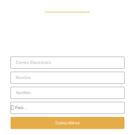
Una edición, cada dos semanas, escrita por
podcaster@s en distintos países, variado en términos
de temas.
Subscribirse