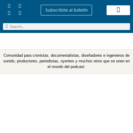
Subscribite al boletín
Quienes Somos
Comunidad para cronistas, documentalistas, diseñadores e ingenieros de
sonido, productores, periodistas, oyentes y muchos otros que se unen en
el mundo del podcast.
No. 33 – Futuro del
Podcasting