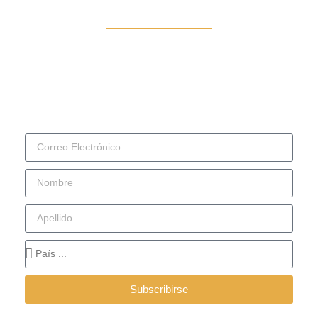
Una edición, cada dos semanas, escrita por
podcaster@s en distintos países, variado en términos
de temas.
Subscribirse