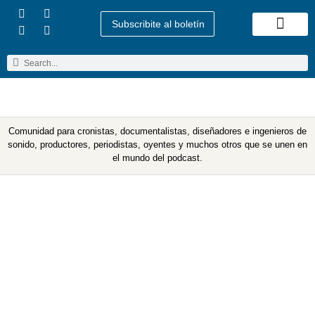
Subscribite al boletín
Quienes Somos
Comunidad para cronistas, documentalistas, diseñadores e ingenieros de
sonido, productores, periodistas, oyentes y muchos otros que se unen en
el mundo del podcast.
No. 42 – Podcast en
Latinoamerica