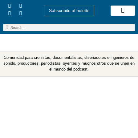
Subscribite al boletín
Quienes Somos
Comunidad para cronistas, documentalistas, diseñadores e ingenieros de
sonido, productores, periodistas, oyentes y muchos otros que se unen en
el mundo del podcast.
Primer Webinario de
Podcaster@s | “Escuchar